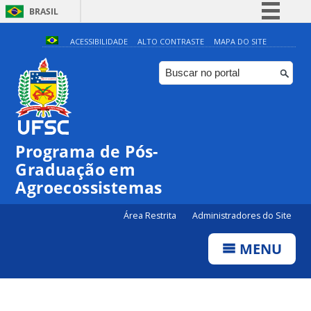
BRASIL
Simplifique!
ACESSIBILIDADE
ALTO CONTRASTE
MAPA DO SITE
Comunica BR
Participe
Acesso à informação
Legislação
Programa de Pós-
Canais
Graduação em
Agroecossistemas
Área Restrita
Administradores do Site
MENU