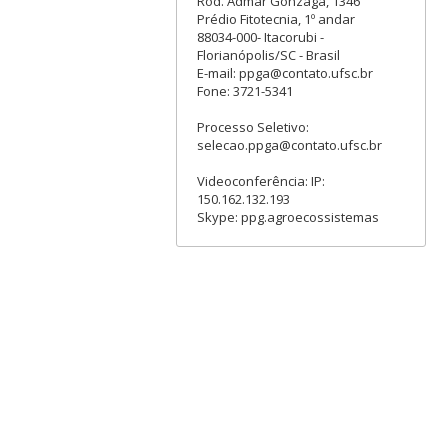
Rod. Admar Gonzaga, 1346
Prédio Fitotecnia, 1º andar
88034-000- Itacorubi -
Florianópolis/SC - Brasil
E-mail: ppga@contato.ufsc.br
Fone: 3721-5341
Processo Seletivo:
selecao.ppga@contato.ufsc.br
Videoconferência: IP:
150.162.132.193
Skype: ppg.agroecossistemas