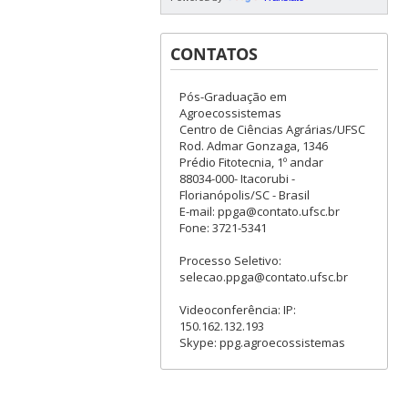
CONTATOS
Pós-Graduação em
Agroecossistemas
Centro de Ciências Agrárias/UFSC
Rod. Admar Gonzaga, 1346
Prédio Fitotecnia, 1º andar
88034-000- Itacorubi -
Florianópolis/SC - Brasil
E-mail: ppga@contato.ufsc.br
Fone: 3721-5341
Processo Seletivo:
selecao.ppga@contato.ufsc.br
Videoconferência: IP:
150.162.132.193
Skype: ppg.agroecossistemas