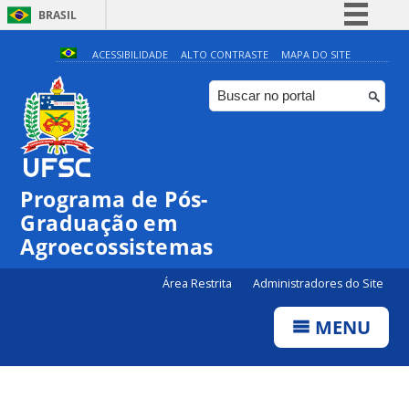
BRASIL
Simplifique!
ACESSIBILIDADE
ALTO CONTRASTE
MAPA DO SITE
Comunica BR
Participe
Acesso à informação
Legislação
Programa de Pós-
Canais
Graduação em
Agroecossistemas
Área Restrita
Administradores do Site
MENU