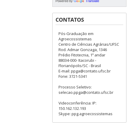
Powered by
Translate
CONTATOS
Pós-Graduação em
Agroecossistemas
Centro de Ciências Agrárias/UFSC
Rod. Admar Gonzaga, 1346
Prédio Fitotecnia, 1º andar
88034-000- Itacorubi -
Florianópolis/SC - Brasil
E-mail: ppga@contato.ufsc.br
Fone: 3721-5341
Processo Seletivo:
selecao.ppga@contato.ufsc.br
Videoconferência: IP:
150.162.132.193
Skype: ppg.agroecossistemas