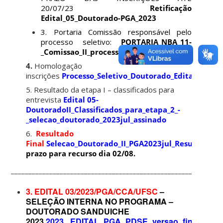
20/07/23
Retificação
Edital_05_Doutorado-PGA_2023
3. Portaria Comissão responsável pelo
processo seletivo:
PORTARIA_NBA_11-
_Comissao_II_processo_seletivo_doutorado_2023
4.
Homologação
inscrições
Processo_Seletivo_Doutorado_Edital_nBA_0
5. Resultado da etapa I – classificados para
entrevista
Edital 05-
DoutoradoII_Classificados_para_etapa_2_-
_selecao_doutorado_2023jul_assinado
6.
Resultado
Final
Selecao_Doutorado_II_PGA2023jul_ResultadoFin
prazo para recurso dia 02/08.
____________________________________________________________
3. EDITAL 03/2023/PGA/CCA/UFSC
–
SELEÇÃO INTERNA NO PROGRAMA –
DOUTORADO SANDUICHE
2023
2023._EDITAL_PGA_PDSE_versao_final_assi