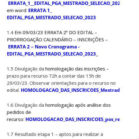
ERRATA_1__EDITAL_PGA_MESTRADO_SELECAO_2023
.
Dispon
em word:
ERRATA 1_
EDITAL_PGA_MESTRADO_SELECAO_2023
1.4
Em 09/03/23 ERRATA 2ª DO EDITAL –
PRORROGAÇÃO CALENDÁRIO – INSCRIÇÕES –
ERRATA 2 – Novo Cronograma -
EDITAL_PGA_MESTRADO_SELECAO_2023_
1.5 Divulgação da
homologação das inscrições
–
prazo para recurso 72h a contar das 15h de
29/03/23. Observar orientações para o recurso no
edital.
HOMOLOGACAO_DAS_INSCRICOES_Mestrado_2023
1.6 Divulgação da
homologação após análise dos
pedidos de
recurso
:
HOMOLOGACAO_DAS_INSCRICOES_pos_recurso_as
1.7 Resultado etapa 1 – aptos para realizar a