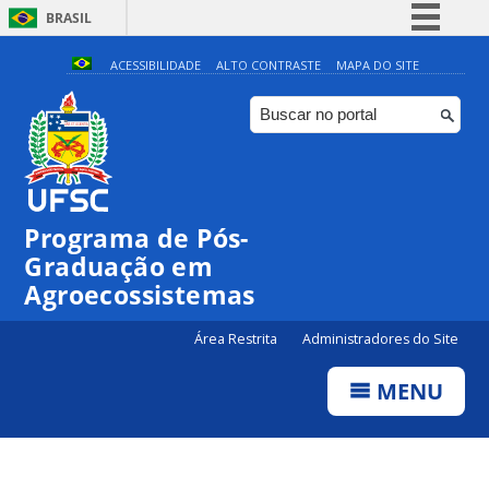
BRASIL
Simplifique!
ACESSIBILIDADE
ALTO CONTRASTE
MAPA DO SITE
Comunica BR
Participe
Acesso à informação
Legislação
Programa de Pós-
Canais
Graduação em
Agroecossistemas
Área Restrita
Administradores do Site
MENU