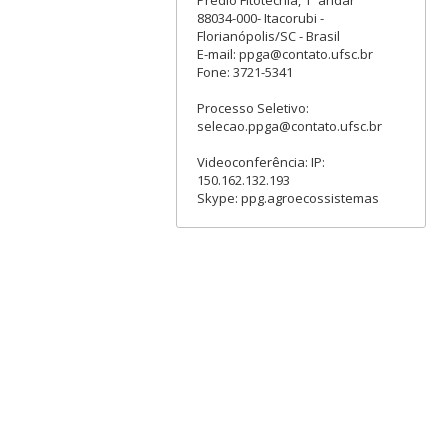
Prédio Fitotecnia, 1º andar
88034-000- Itacorubi -
Florianópolis/SC - Brasil
E-mail: ppga@contato.ufsc.br
Fone: 3721-5341
Processo Seletivo:
selecao.ppga@contato.ufsc.br
Videoconferência: IP:
150.162.132.193
Skype: ppg.agroecossistemas