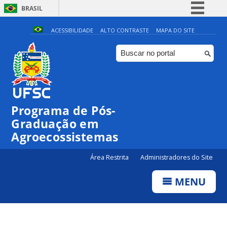
BRASIL
Simplifique!
ACESSIBILIDADE
ALTO CONTRASTE
MAPA DO SITE
Comunica BR
Participe
Acesso à informação
Legislação
Programa de Pós-
Canais
Graduação em
Agroecossistemas
Área Restrita
Administradores do Site
MENU