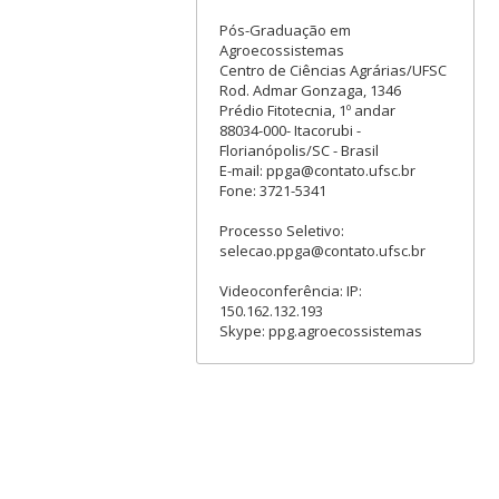
Pós-Graduação em
Agroecossistemas
Centro de Ciências Agrárias/UFSC
Rod. Admar Gonzaga, 1346
Prédio Fitotecnia, 1º andar
88034-000- Itacorubi -
Florianópolis/SC - Brasil
E-mail: ppga@contato.ufsc.br
Fone: 3721-5341
Processo Seletivo:
selecao.ppga@contato.ufsc.br
Videoconferência: IP:
150.162.132.193
Skype: ppg.agroecossistemas