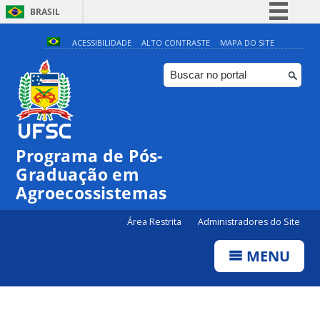
BRASIL
Simplifique!
ACESSIBILIDADE
ALTO CONTRASTE
MAPA DO SITE
Comunica BR
Participe
Acesso à informação
Legislação
Programa de Pós-
Canais
Graduação em
Agroecossistemas
Área Restrita
Administradores do Site
MENU