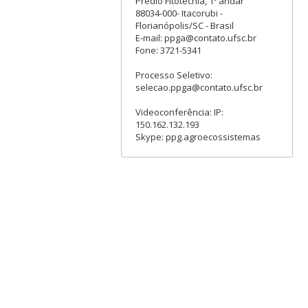
Prédio Fitotecnia, 1º andar
88034-000- Itacorubi -
Florianópolis/SC - Brasil
E-mail: ppga@contato.ufsc.br
Fone: 3721-5341
Processo Seletivo:
selecao.ppga@contato.ufsc.br
Videoconferência: IP:
150.162.132.193
Skype: ppg.agroecossistemas