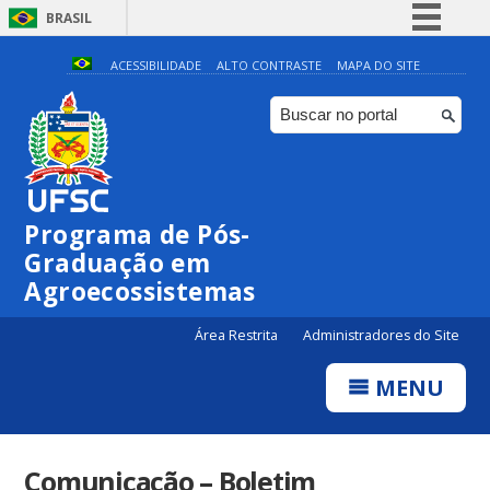
BRASIL
Simplifique!
ACESSIBILIDADE
ALTO CONTRASTE
MAPA DO SITE
Comunica BR
Participe
Acesso à informação
Legislação
Programa de Pós-
Canais
Graduação em
Agroecossistemas
Área Restrita
Administradores do Site
MENU
Comunicação – Boletim